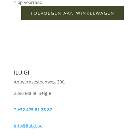
1 op voorraad
TOEVOEGEN AAN WINKELWAGEN
Plaid
purper
aantal
ILUIGI
Antwerpsesteenweg 390,
2390 Malle, België
T +32 475 81 33 87
info@iluigi.be